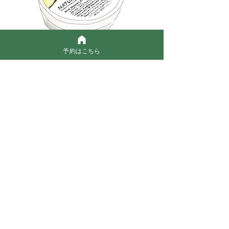
予約はこちら
5.スチームキャップで保湿&ぽかぽかに
ナノ粒子の細かいスチームで栄養成分を頭皮と髪に
浸透させます。
専用のスチームキャップを使うことにより、しっか
り温め血行促進、そして保湿します。
6.ドライブロー&仕上げのマッサージ
せっかく頭をほぐしたので首やかたも軽くマッサー
ジさせていただきます。
ご自身でもぜひ腕を回したり、伸びをしたり、首を
回したり、ゆっくりと体の違いを実感してみてくだ
さい。
全身ぽかぽかゆるゆる。頭皮はナタデココのように