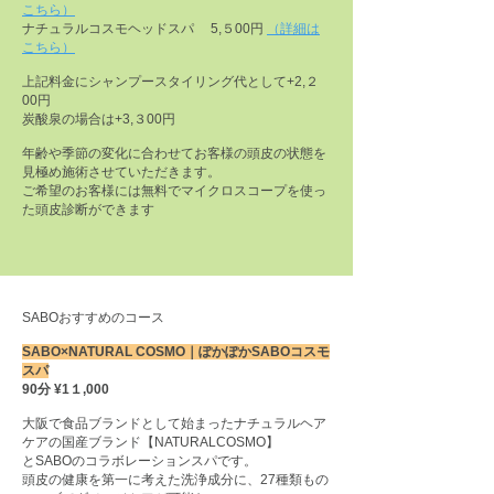
こちら
）
ナチュラルコスモヘッドスパ 5,５00円
（詳細
は
こちら
）
上記料金にシャンプースタイリング代として+2,２
00円
炭酸泉の場合は+3,３00円
年齢や季節の変化に合わせてお客様の頭皮の状態を
見極め施術させていただきます。
ご希望のお客様には無料でマイクロスコープを使っ
た頭皮診断ができます
SABOおすすめのコース
SABO×NATURAL COSMO｜ぽかぽかSABOコスモ
スパ
90分 ¥1１,000
大阪で食品ブランドとして始まったナチュラルヘア
ケアの国産ブランド【NATURALCOSMO】
とSABOのコラボレーションスパです。
頭皮の健康を第一に考えた洗浄成分に、27種類もの