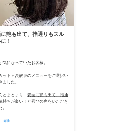
面に艶も出て、指通りもスル
ルに！
が気になっていたお客様。
カット＋炭酸泉のメニューをご選択い
きました。
んとまとまり、
表面に艶も出て、指通
気持ちが良い！
と喜びの声をいただき
た。
 岡田