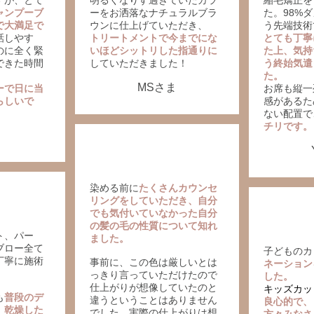
すが、とて
明るくなりす過ぎていたカラ
縮毛矯正を
ャンプーブ
ーをお洒落なナチュラルブラ
た。98%
で大満足で
ウンに仕上げていただき、
う先端技術
話しやす
トリートメントで今までにな
とても丁寧
のに全く緊
いほどシットリした指通りに
た上、気持
できた時間
していただきました！
う終始気遣
た。
MSさま
ーで日に当
お席も縦一
らしいで
感があるた
ない配置で
チリです。
染める前に
たくさんカウンセ
リングをしていただき、自分
でも気付いていなかった自分
の髪の毛の性質について知れ
ト、パー
ました。
ブロー全て
子どものカ
丁寧に施術
事前に、この色は厳しいとは
ネーション
！
っきり言っていただけたので
した。
仕上がりが想像していたのと
キッズカッ
も
普段のデ
違うということはありません
良心的で、
、乾燥した
でした。実際の仕上がりは想