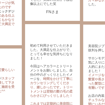
方々みなさ
メージが気
像以上にでした笑
した。
たのです
ニックデジ
FNさま
のある仕上
じもかなり
て大満足で
初めて利用させていただきま
美容院ジプ
した。大満足な仕上がりで、
鼓判を押し
とっても幸せな気持ちになり
ました！
サロンモデ
気に入りに
今回はヘアカラーとトリート
人的にまた
可愛らしい
メントをお願いしました。自
ました！
分の中のざっくりとしたイメ
イメージを
が
スタッフ
ージを、
時間をかけて丁寧に
髪質や長さ
接して下さ
カウンセリングしてくださ
った髪型に
く施術を受
り、嬉しかったです。トリー
有難いです
^^
トメントは翌朝の髪の毛の柔
らかさにびっくりしました！
お店の内装
ま
チュラルな
これまでは定期的に美容院に
間にいるだ