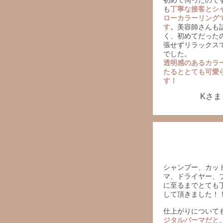
初めて伺ったので
も
丁寧な接客とシ
ローカラーリング
す。
美容師さんも
く、初めてだった
張せずリラックス
でした。
透明感のあるカラ
たるととても可愛
す！
Kさま
シャンプー、カッ
マ、ドライヤー、
に至るまでとても
して頂きました！
仕上がりについて
ジタルパーマだと