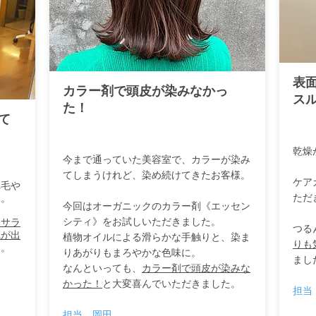
表
カラー剤で頭皮が染みなかっ
ス
た！
て
乾燥
今まで通っていた美容室で、カラーが染み
てしまうけれど、
染め続けてきたお客様。
ケア
れ毛や
ただ
様。
今回はオーガニックのカラー剤《エッセン
シティ》をお試しいただきました。
とサラ
つる
艶が出
植物オイルによる滑らかな手触りと、染ま
りも
た。
りあがりもまろやかな色味に。
まし
なんといっても、
カラー剤で頭皮が染みな
かった！
と大変喜んでいただきました。
担当
担当 岡田