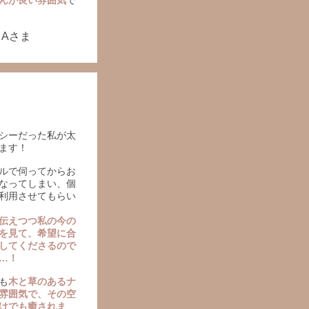
んが良い雰囲気
で
Aさま
シーだった私が太
ます！
ルで伺ってからお
なってしまい、個
利用させてもらい
伝えつつ私の今の
を見て、希望に合
してくださるので
…！
も
木と草のあるナ
雰囲気で、その空
けでも癒されま