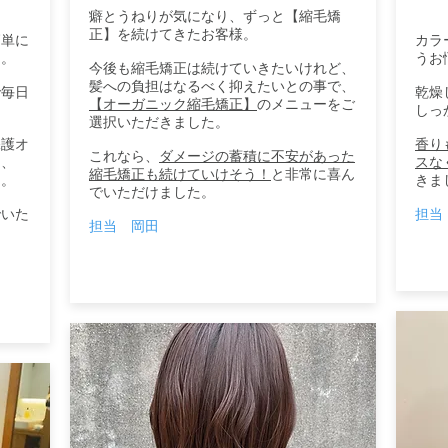
癖とうねりが気になり、ずっと【縮毛矯
正】を続けてきたお客様。
簡単に
カラ
ト。
うお
今後も縮毛矯正は続けていきたいけれど、
髪への負担はなるべく抑えたいとの事で、
で毎日
乾燥
【オーガニック縮毛矯正】
のメニューをご
しっ
選択いただきました。
保護オ
香り
これなら、
ダメージの蓄積に不安があった
り、
スな
縮毛矯正も続けていけそう！
と非常に喜ん
ト。
きま
でいただけました。
でいた
担当
担当 岡田