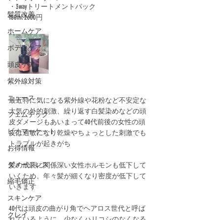
・3wayトリートメントパック﻿
髪質改善
180ml 2600円﻿
ホームケア
ボディケア
頭皮ケア
紫外線対策
ニュース
最近特に気になる紫外線や花粉など不安定な
大気の外的刺激、繰り返す白髪染めなどの頭
フェムテック
皮ダメージもあいまって40代前後の女性の頭
ビオマーケット
皮は過敏になり乾燥やちょっとした刺激でも
トラブルが起きがち﻿
お得情報
ダメージレス
髪の成長に関係深い女性ホルモンも低下して
いくため、年々髪が細くなり密度が低下して
縮毛矯正
いきます﻿
スキンケア
40代は頭皮の曲がり角でヘアロス世代と呼ば
クレイ
れているように、少なくハリコシのなくなる