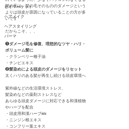
髪の毛は、髪の毛そのもののダメージという
ビオマーケット
よりは頭皮が原因になっていることの方が多
ヘアメイク
いです﻿
ヘアスタイリング
だからこそ、、、﻿
パーマ
❶
ダメージ毛を修復、理想的なツヤ・ハリ・
ボリューム髪に﻿
・クランベリー種子油﻿
・チンピエキス﻿
❷
髪染めによる頭皮のダメージをリセット﻿
太くハリのある髪が再生し続ける頭皮環境へ﻿
紫外線などの生活環境ストレス、﻿
髪染めなどの薬剤ストレスなど﻿
あらゆる頭皮ダメージに対応できる和漢植物
やハーブを配合﻿
・頭皮用和漢ハーブmix﻿
・ニンジン根エキス﻿
・コンフリー葉エキス﻿