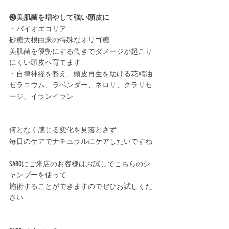
❸
美肌菌を増やして強い頭皮に﻿
・バイオエコリア﻿
砂糖大根由来の特殊なオリゴ糖﻿
美肌菌を優勢にする働きでダメージが起こり
にくい頭皮へ育てます﻿
・自律神経を整え、頭皮再生を助ける花精油﻿
ゼラニウム、ラベンダー、ネロリ、クラリセ
ージ、イランイラン﻿
何となく感じる変化を見落とさず﻿
毎日のケアでナチュラルにケアしたいですね
SABOにご来店のお客様はお試しでこちらのシ
ャンプーを使って
施術することができますのでぜひお試しくだ
さい