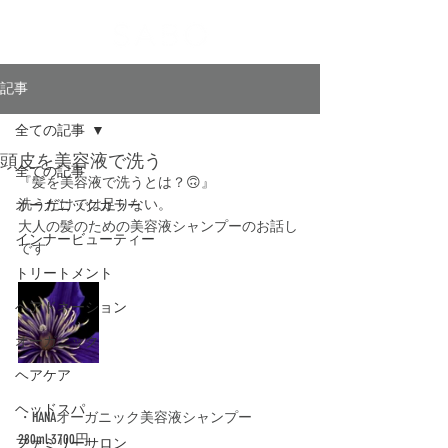
記事
全ての記事
頭皮を美容液で洗う
全ての記事
『髪を美容液で洗うとは？🙃』﻿
洗うだけでは足りない。﻿
オーガニックカラー
大人の髪のための美容液シャンプー﻿のお話し
インナービューティー
です
トリートメント
ヘアドネーション
オーガニック
ヘアケア
ヘッドスパ
・HANAオーガニック美容液シャンプー﻿
280ml 3700円﻿
ファミリーサロン