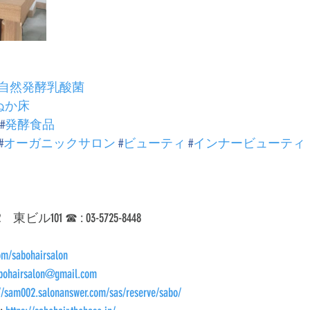
自然発酵乳酸菌
ぬか床
#
発酵食品
#
オーガニックサロン
#
ビューティ
#
インナービューティ
ル101 ☎︎ : 03-5725-8448
om/sabohairsalon
bohairsalon@gmail.com
://sam002.salonanswer.com/sas/reserve/sabo/