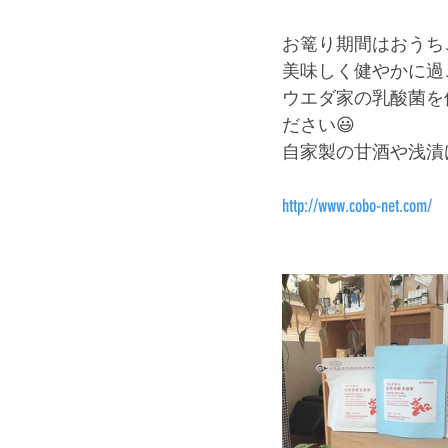
お篭り期間はおうち
美味しく健やかに過
ウエダ家の乳酸菌を
ださい😃 
自家製の甘酒や浅漬
http://www.cobo-net.com/