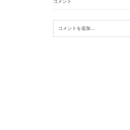
コメント
コメントを追加…
花粉が舞い始める季節、静か
に整えるお茶時間