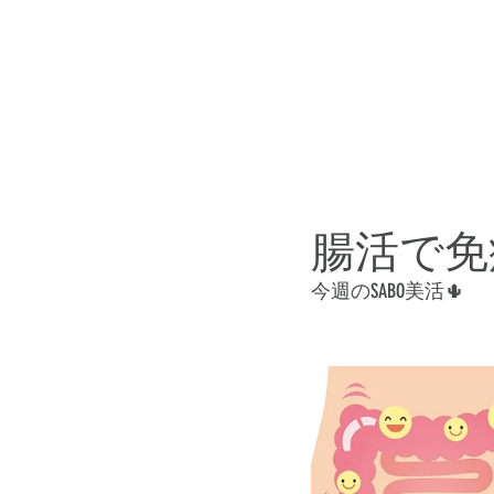
こだわり
スタッフ紹介
腸活で免
今週のSABO美活🌵 