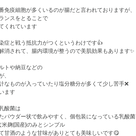
番免疫細胞が多くいるのが腸だと言われておりますが、﻿
ランスをとることで﻿
てくれています﻿
染症と戦う抵抗力がつくというわけです👍 
解消されて、腸内環境が整うので美肌効果もあります✨ 
ルトや納豆などの﻿
、﻿
計なものが入っていたり塩分糖分が多くて少し苦手❌ 
います﻿
乳酸菌は﻿
たパウダー状で飲みやすく、個包装になっている乳酸菌﻿
玄米麹(国産)のみとシンプル﻿
て甘酒のような甘味がありとても美味しいです😋 