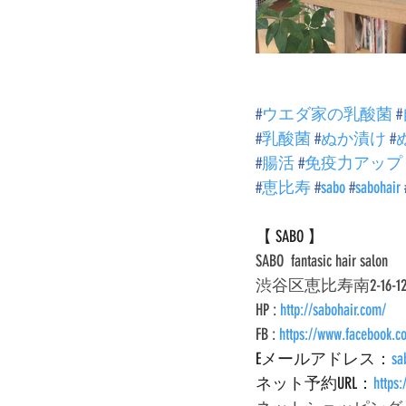
#
ウエダ家の乳酸菌
#
#
乳酸菌
#
ぬか漬け
#
#
腸活
#
免疫力アップ
#
恵比寿
#
sabo
#
sabohair
【 SABO 】
SABO  fantasic hair salon 
渋谷区恵比寿南2-16-12　東ビ
HP : 
http://sabohair.com/
FB : 
https://www.facebook.c
Eメールアドレス：
sa
ネット予約URL：
https