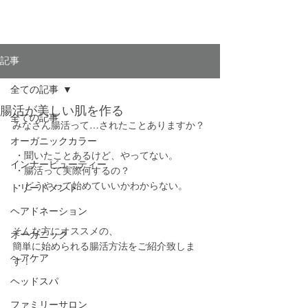
記事
全ての記事
腸活が美しい肌を作る
全ての記事
みなさん腸活って…されたことありますか？
オーガニックカラー
 ・聞いたことあるけど、やってない。
インナービューティー
 ・腸活って実際何するの？
 ・どうやって始めていいかわからない。
トリートメント
ヘアドネーション
そんな方にオススメの、
オーガニック
簡単に始められる腸活方法をご紹介致しま
ヘアケア
す！
ヘッドスパ
ファミリーサロン