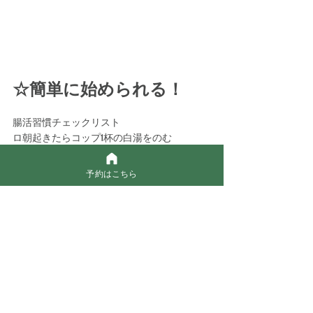
☆簡単に始められる！
腸活習慣チェックリスト
ロ朝起きたらコップ1杯の白湯をのむ
ロ人工甘味料やジュースは控える
ロ発酵食品を食べる
予約はこちら
ロ野菜を食べる(食物繊維）
口お風呂に浸かる(身体を温める)
ロ1日5分は歩く
ロ睡眠をしっかりととる
↑よかったらチャレンジしてみて下さい❣️