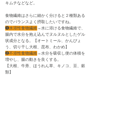
キムチなどなど。
食物繊維はさらに細かく分けると２種類ある
のでバランスよく摂取したいですね。
❶水溶性食物繊維
→水に溶ける食物繊維で、
腸内で水分を抱え込んでヌルヌルとしたゲル
状成分となる。【オートミール、かんぴょ
う、切り干し大根、昆布、わかめ】
❷不溶性食物繊維
→水分を吸収し便の体積を
増やし、腸の動きを良くする。
【大根、牛蒡、ほうれん草、キノコ、豆、穀
類】