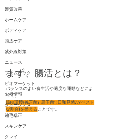
髪質改善
ホームケア
ボディケア
頭皮ケア
紫外線対策
ニュース
まず、腸活とは？
フェムテック
ビオマーケット
バランスのよい食生活や適度な運動などによ
お得情報
って、
腸内環境(善玉菌2: 悪玉菌1: 日和見菌7がベスト
ダメージレス
な割合)を整える
ことです。
縮毛矯正
スキンケア
クレイ