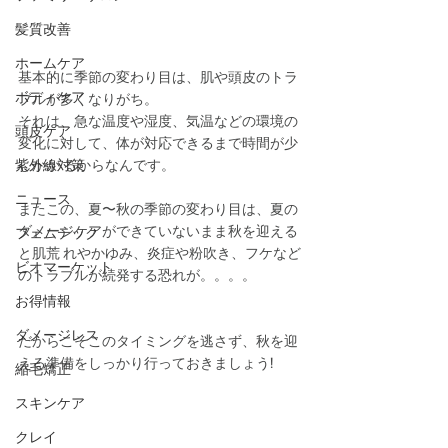
髪質改善
ホームケア
基本的に季節の変わり目は、肌や頭皮のトラ
ボディケア
ブルが多くなりがち。
それは、急な温度や湿度、気温などの環境の
頭皮ケア
変化に対して、体が対応できるまで時間が少
紫外線対策
しかか るからなんです。 
ニュース
またこの、夏〜秋の季節の変わり目は、夏の
ダメージケアができていないまま秋を迎える
フェムテック
と肌荒 れやかゆみ、炎症や粉吹き、フケなど
ビオマーケット
のトラブルが続発する恐れが。。。。
お得情報
ダメージレス
だからこそこのタイミングを逃さず、秋を迎
える準備をしっかり行っておきましょう! 
縮毛矯正
スキンケア
クレイ