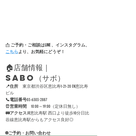
📩 
ご予約・ご相談はLINE 、インスタグラム、
こちら
より、お気軽にどうぞ！
🏠店舗情報｜
SABO（サボ）
📍住所　
東京都渋谷区恵比寿1-21-20 EN恵比寿
ビル
📞電話番号
03-6303-2887
⏰営業時間
　10:00～19:00（定休日無し）
🚃アクセス
JR恵比寿駅 西口より徒歩10分日比
谷線恵比寿駅からもアクセス良好◎
🌐ご予約・お問い合わせ