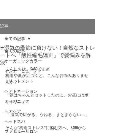
記事
全ての記事
☂️湿気の季節に負けない！自然なストレ
全ての記事
ートへ「酸性縮毛矯正」で髪悩みを解
決
オーガニックカラー
こんにちは、SABOです🌿
インナービューティー
梅雨や夏が近づくと、こんなお悩みありませ
トリートメント
んか？
ヘアドネーション
「朝はちゃんとセットしたのに、お昼にはボ
オーガニック
サボサ…」
ヘアケア
 「湿気で広がる、うねる、まとまらない…」
ヘッドスパ
そんな“梅雨ストレス”に悩む方へ、SABOから
ファミリーサロン