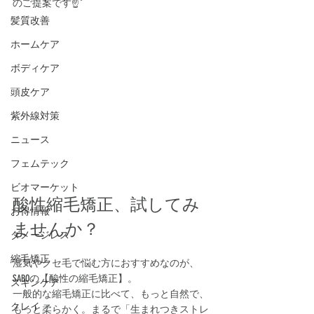
のご提案です☝️
髪質改善
ホームケア
ボディケア
頭皮ケア
紫外線対策
ニュース
フェムテック
ビオマーケット
酸性縮毛矯正、試してみ
お得情報
ませんか？
ダメージレス
縮毛矯正
湿気やクセ毛で悩む方におすすめなのが、
SABOの【酸性の縮毛矯正】。
スキンケア
一般的な縮毛矯正に比べて、もっと自然で、
クレイ
もっと柔らかく。まるで「生まれつきストレ