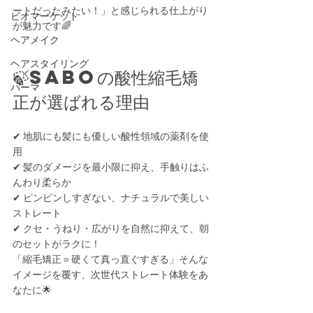
ートだったみたい！」と感じられる仕上がり
ビオマーケット
が魅力です🌈
ヘアメイク
ヘアスタイリング
🍃SABOの酸性縮毛矯
パーマ
正が選ばれる理由
✔ 地肌にも髪にも優しい酸性領域の薬剤を使
用
✔ 髪のダメージを最小限に抑え、手触りはふ
んわり柔らか
✔ ピンピンしすぎない、ナチュラルで美しい
ストレート
✔ クセ・うねり・広がりを自然に抑えて、朝
のセットがラクに！
「縮毛矯正＝硬くて真っ直ぐすぎる」そんな
イメージを覆す、次世代ストレート体験をあ
なたに🌟