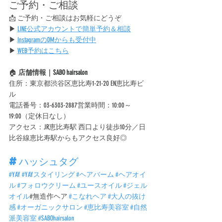
ご予約・ご相談
📩 ご予約・ご相談はお気軽にどうぞ
▶ 
LINE公式アカウントで簡単予約＆相談
▶ 
InstagramのDMからも受付中
▶ 
WEB予約はこちら
🏠 
店舗情報｜SABO hairsalon
住所：東京都渋谷区恵比寿1-21-20 EN恵比寿ビ
ル
電話番号：03-6303-2887営業時間：10:00～
19:00（定休日なし）
アクセス：JR恵比寿駅 西口より徒歩10分／日
比谷線恵比寿駅からもアクセス良好◎
#ハッシュタグ
#YAY
#YAYスタイリング
#ヘアバーム
#ヘアオイ
ル
#フォロウクリーム
#ユースオイル
#ジェル
オイル
#無造作ヘア 
#こなれヘア
#大人の抜け
感
#オーガニックサロン
#恵比寿美容室
#自然
派美容室
#SABOhairsalon