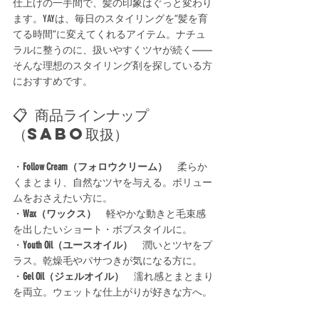
仕上げの一手間で、髪の印象はぐっと変わり
ます。YAYは、毎日のスタイリングを“髪を育
てる時間”に変えてくれるアイテム。ナチュ
ラルに整うのに、扱いやすくツヤが続く——
そんな理想のスタイリング剤を探している方
におすすめです。
📋 商品ラインナップ
（SABO取扱）
・
Follow Cream（フォロウクリーム）
　柔らか
くまとまり、自然なツヤを与える。ボリュー
ムをおさえたい方に。
・
Wax（ワックス）
　軽やかな動きと毛束感
を出したいショート・ボブスタイルに。
・
Youth Oil（ユースオイル）
　潤いとツヤをプ
ラス。乾燥毛やパサつきが気になる方に。
・
Gel Oil（ジェルオイル）
　濡れ感とまとまり
を両立。ウェットな仕上がりが好きな方へ。