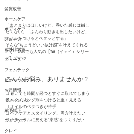
髪質改善
ホームケア
「まとまりはほしいけど、巻いた感じは崩し
ボディケア
たくない」「ふんわり動きを出したいけど、
オイルをつけるとペタッとする」
頭皮ケア
そんな“ちょうどいい抜け感”を叶えてくれる
紫外線対策
のが、SABOでも人気の【YAY（イェイ）シリー
ズ】です🌿
ニュース
フェムテック
こんなお悩み、ありませんか？
ビオマーケット
お得情報
☐ 巻いても時間が経つとすぐに取れてしまう
☐ スタイリング剤をつけると重く見える
ダメージレス
☐ オイルのベタつきが苦手
縮毛矯正
☐ ヘアケアとスタイリング、両方叶えたい
☐ ナチュラルに見える“束感”をつくりたい
スキンケア
クレイ