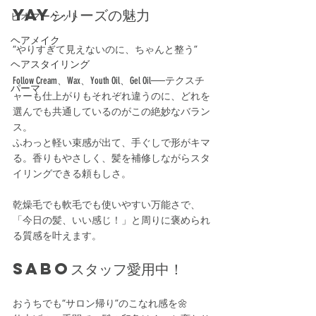
YAYシリーズの魅力
ビオマーケット
ヘアメイク
“やりすぎて見えないのに、ちゃんと整う”
ヘアスタイリング
Follow Cream、Wax、Youth Oil、Gel Oil──テクスチ
パーマ
ャーも仕上がりもそれぞれ違うのに、どれを
選んでも共通しているのがこの絶妙なバラン
ス。
ふわっと軽い束感が出て、手ぐしで形がキマ
る。香りもやさしく、髪を補修しながらスタ
イリングできる頼もしさ。
乾燥毛でも軟毛でも使いやすい万能さで、
「今日の髪、いい感じ！」と周りに褒められ
る質感を叶えます。
SABOスタッフ愛用中！
おうちでも“サロン帰り”のこなれ感を🌼