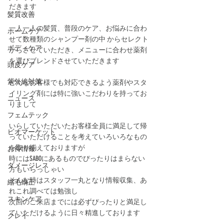
だきます
髪質改善
一人一人の髪質、普段のケア、お悩みに合わ
ホームケア
せて数種類のシャンプー剤の中 からセレクト
ボディケア
からさせていただき、メニューに合わせ薬剤
を選びブレンドさせていただきます
頭皮ケア
紫外線対策
どんなお客様でも対応できるよう薬剤やスタ
イリング剤には特に強いこだわりを持ってお
ニュース
りまして
フェムテック
いらしていただいたお客様全員に満足して帰
ビオマーケット
っていただけることを考えていろいろなもの
を取り揃えておりますが
お得情報
時にはSABOにあるものでぴったりはまらない
ダメージレス
方もいらっしゃい
そんな時はスタッフ一丸となり情報収集、あ
縮毛矯正
れこれ調べては勉強し
スキンケア
次回のご来店までには必ずぴったりと満足し
ていただけるように日々精進しております
クレイ