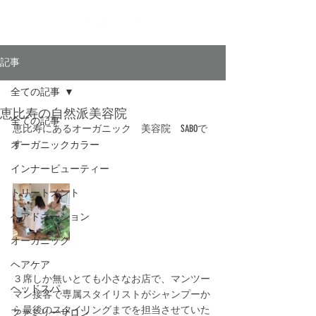
記事
全ての記事
恵比寿の自然派美容院
全ての記事
恵比寿にあるオーガニック　美容院　SABOで
す
オーガニックカラー
インナービューティー
トリートメント
ヘアドネーション
オーガニック
ヘアケア
３席しか無いとても小さなお店で、マンツー
ヘッドスパ
マン接客で専属スタイリストがシャンプーか
ら最後のスタイリングまでを担当させていた
ファミリーサロン