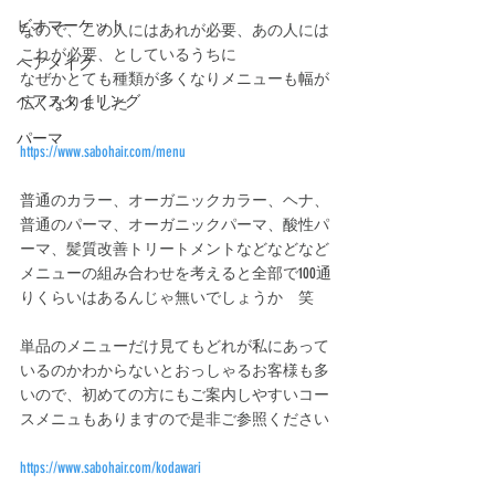
ビオマーケット
なので、この人にはあれが必要、あの人には
これが必要、としているうちに
ヘアメイク
なぜかとても種類が多くなりメニューも幅が
ヘアスタイリング
広くなりました
パーマ
https://www.sabohair.com/menu
普通のカラー、オーガニックカラー、ヘナ、
普通のパーマ、オーガニックパーマ、酸性パ
ーマ、髪質改善トリートメントなどなどなど
メニューの組み合わせを考えると全部で100通
りくらいはあるんじゃ無いでしょうか　笑
単品のメニューだけ見てもどれが私にあって
いるのかわからないとおっしゃるお客様も多
いので、初めての方にもご案内しやすいコー
スメニュもありますので是非ご参照ください
https://www.sabohair.com/kodawari