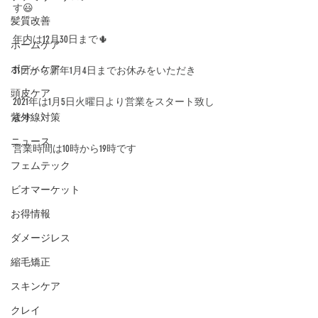
す😃
髪質改善
年内は12月30日まで🌵
ホームケア
ボディケア
31日から新年1月4日までお休みをいただき
頭皮ケア
2021年は1月5日火曜日より営業をスタート致し
紫外線対策
ます
ニュース
営業時間は10時から19時です
フェムテック
ビオマーケット
お得情報
ダメージレス
縮毛矯正
スキンケア
クレイ