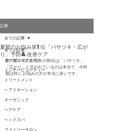
記事
全ての記事
夏髪のお悩み第1位「パサツキ・広が
全ての記事
り」予防&改善ケア
オーガニックカラー
夏の髪の毛のお悩みの第1位は「パサツキ」
「広がり」と言われているのは本当で、今時
インナービューティー
期は特に お悩みの方が本当に多いです。 
トリートメント
ヘアドネーション
オーガニック
ヘアケア
ヘッドスパ
ファミリーサロン