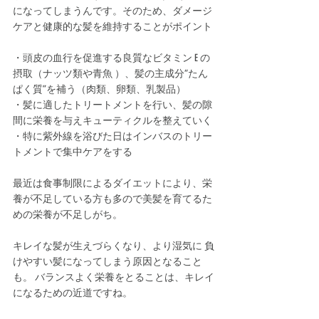
になってしまうんです。そのため、ダメージ
ケアと健康的な髪を維持することがポイント 
・頭皮の血行を促進する良質なビタミン E の
摂取（ナッツ類や青魚 ）、髪の主成分“たん
ぱく質”を補う（肉類、卵類、乳製品） 
・髪に適したトリートメントを行い、髪の隙
間に栄養を与えキューティクルを整えていく 
・特に紫外線を浴びた日はインバスのトリー
トメントで集中ケアをする
最近は食事制限によるダイエットにより、栄
養が不足している方も多ので美髪を育てるた
めの栄養が不足しがち。
キレイな髪が生えづらくなり、より湿気に 負
けやすい髪になってしまう原因となること
も。 バランスよく栄養をとることは、キレイ
になるための近道ですね。