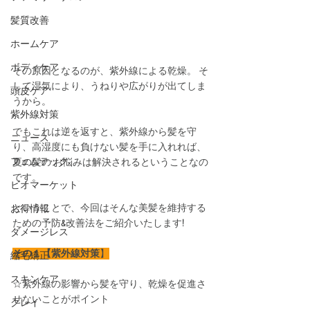
髪質改善
ホームケア
ボディケア
その原因となるのが、紫外線による乾燥。 そ
して湿気により、うねりや広がりが出てしま
頭皮ケア
うから。 
紫外線対策
でもこれは逆を返すと、紫外線から髪を守
ニュース
り、高湿度にも負けない髪を手に入れれば、
フェムテック
夏の髪の お悩みは解決されるということなの
です。
ビオマーケット
ということで、今回はそんな美髪を維持する
お得情報
ための予防&改善法をご紹介いたします! 
ダメージレス
その１【紫外線対策
】
縮毛矯正
スキンケア
☆紫外線の影響から髪を守り、乾燥を促進さ
せないことがポイント 
クレイ