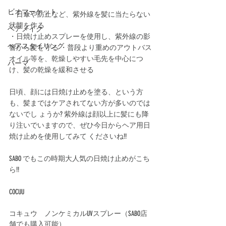
ビオマーケット
・日傘や防止など、紫外線を髪に当たらない
状態を作る
ヘアメイク
・日焼け止めスプレーを使用し、紫外線の影
ヘアスタイリング
響から髪を守る ・普段より重めのアウトバス
オイル等を、乾燥しやすい毛先を中心につ
パーマ
け、髪の乾燥を緩和させる
日頃、顔には日焼け止めを塗る、という方
も、髪まではケアされてない方が多いのでは
ないでし ょうか? 紫外線は顔以上に髪にも降
り注いでいますので、ぜひ今日からヘア用日
焼け止めを使用してみて くださいね!! 
SABO でもこの時期大人気の日焼け止めがこち
ら!! 
COCUU
コキュウ　ノンケミカルUVスプレー（SABO店
舗でも購入可能）