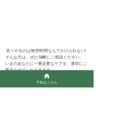
 色々やるのは無理!時間なんてかけられない!
そんな方は、ぜひ SABO にご相談ください。 
いまのあなたに一番必要なケアを、適切にご
案内させていただきます。
予約はこちら
恵比寿駅から徒歩 10 分 美髪・ヘッドスパ・
オーガニックヘアサロンなら 美容室「SABO」 
インナービューティー
オーガニック
紫外線対策