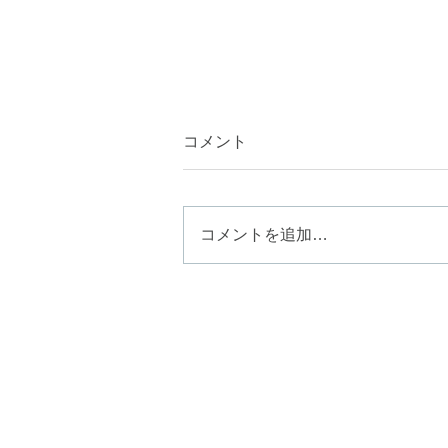
コメント
コメントを追加…
夏の紫外線ダメージに。ツヤ
と色持ちを叶える
「terra（テラ）カラ
ー」