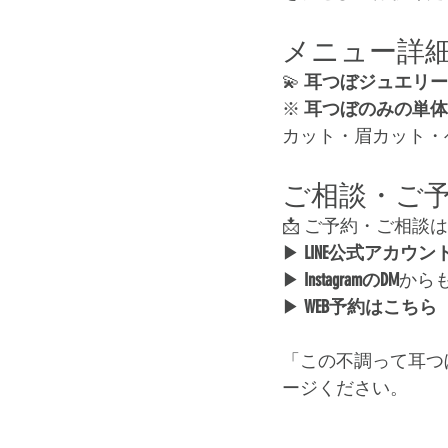
メニュー詳
💫 
耳つぼジュエリー
※ 
耳つぼのみの単体
カット・眉カット・
ご相談・ご
📩 ご予約・ご相談
▶ 
LINE公式アカウン
▶ 
InstagramのDM
から
▶ 
WEB予約はこちら
「この不調って耳つ
ージください。