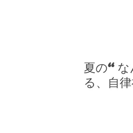
こだわり
スタッフ紹介
夏の“な
る、自律