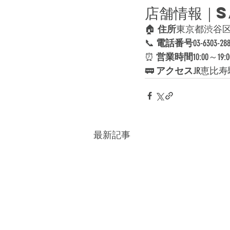
店舗情報｜
🏠 
住所
東京都渋谷区恵比
📞 
電話番号
03-6303-28
⏰ 
営業時間
10:00～
🚃 
アクセス
JR恵比
最新記事