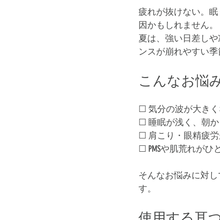
疲れが抜けない。眠
因かもしれません。
夏は、強い日差しや
ンスが崩れやすい季
こんなお悩
☐ 気分の波が大き
☐ 睡眠が浅く、朝
☐ 肩こり・眼精疲
☐ PMSや肌荒れがひ
そんなお悩みに対して
す。
使用する耳