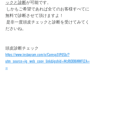
ックと診断
が可能です。
 しかもご希望であれば全てのお客様すべてに
無料で診断させて頂けますよ！
 是非一度頭皮チェックと診断を受けてみてく
ださいね。
頭皮診断チェック
https://www.instagram.com/p/Cpmsg31P0Sb/?
utm_source=ig_web_copy_link&igshid=MzRlODBiNWFlZA=
=