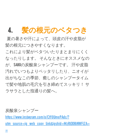
4.　 
髪の根元のベタつき
夏の暑さや汗によって、頭皮の汗や皮脂が
髪の根元につきやすくなります。
これにより髪がベタついたりまとまりにくく
なったりします。 そんなときにオススメなの
が、SABOの炭酸泉シャンプーです。 汗や皮脂
汚れでいつもよりペッタリしたり、ニオイが
出がちなこの季節、癒しのシャンプータイム
で髪や地肌の毛穴を引き締めてスッキリ！ サ
ラサラとした指通りの髪へ。  
炭酸泉シャンプー
https://www.instagram.com/p/CtY0UmePAdc/?
utm_source=ig_web_copy_link&igshid=MzRlODBiNWFlZA=
=