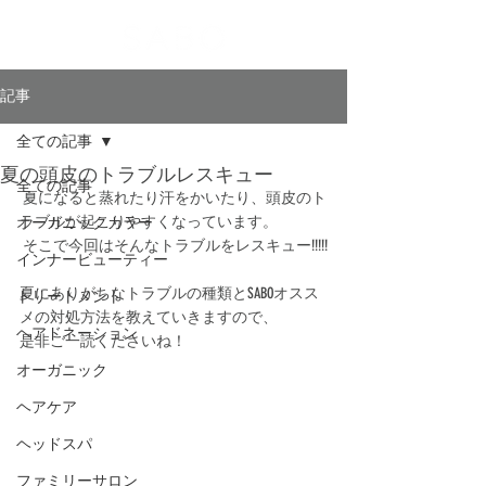
記事
全ての記事
夏の頭皮のトラブルレスキュー
全ての記事
 夏になると蒸れたり汗をかいたり、頭皮のト
ラブルが起こりやすくなっています。
オーガニックカラー
 そこで今回はそんなトラブルをレスキュー!!!!!
インナービューティー
夏にありがちなトラブルの種類とSABOオスス
トリートメント
メの対処方法を教えていきますので、
ヘアドネーション
是非ご一読くださいね！ 
オーガニック
ヘアケア
ヘッドスパ
ファミリーサロン