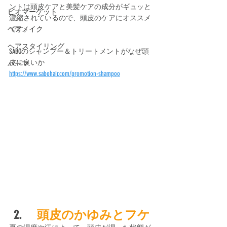
ントは頭皮ケアと美髪ケアの成分がギュッと
ビオマーケット
濃縮されているので、頭皮のケアにオススメ
ヘアメイク
です。
ヘアスタイリング
SABOのシャンプー＆トリートメントがなぜ頭
皮に良いか
パーマ
https://www.sabohair.com/promotion-shampoo
 2. 　
頭皮のかゆみとフケ