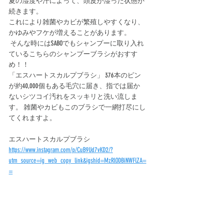
夏の湿度や汗によって、頭皮が湿った状態が
続きます。
これにより雑菌やカビが繁殖しやすくなり、
かゆみやフケが増えることがあります。
 そんな時にはSABOでもシャンプーに取り入れ
ているこちらのシャンプーブラシがおすす
め！！
「エスハートスカルプブラシ」 376本のピン
が約40,000個もある毛穴に届き、指では届か
ないシツコイ汚れをスッキリと洗い流しま
す。 雑菌やカビもこのブラシで一網打尽にし
てくれますよ。 
エスハートスカルプブラシ
https://www.instagram.com/p/CuB9Ud7vKD2/?
utm_source=ig_web_copy_link&igshid=MzRlODBiNWFlZA=
=