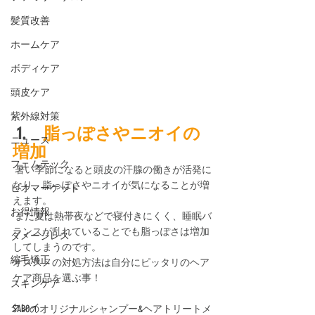
髪質改善
ホームケア
ボディケア
頭皮ケア
紫外線対策
 1.
　脂っぽさやニオイの
ニュース
増加
フェムテック
 暑い季節になると頭皮の汗腺の働きが活発に
なり、脂っぽさやニオイが気になることが増
ビオマーケット
えます。
お得情報
 また夏は熱帯夜などで寝付きにくく、睡眠バ
ランスが乱れていることでも脂っぽさは増加
ダメージレス
してしまうのです。 
縮毛矯正
オススメの対処方法は自分にピッタリのヘア
ケア商品を選ぶ事！
スキンケア
クレイ
SABOのオリジナルシャンプー&ヘアトリートメ