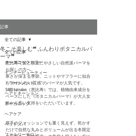
記事
全ての記事
冬こそ楽しむ“ふんわりボタニカルパ
全ての記事
ーマ”
オーガニックカラー
恵比寿で髪と頭皮にやさしい自然派パーマを
お探しの方へ。
インナービューティー
寒さが深まる季節、ニットやマフラーに似合
トリートメント
う“やわらかい質感”のパーマが人気です。
SABO hairsalon（恵比寿）では、植物由来成分を
ヘアドネーション
ベースにした《ボタニカルパーマ》が大人女
性から高い支持をいただいています。
オーガニック
ヘアケア
厚手のファッションでも重く見えず、乾かす
ヘッドスパ
だけで自然な丸みとボリュームが出る冬限定
ファミリーサロン