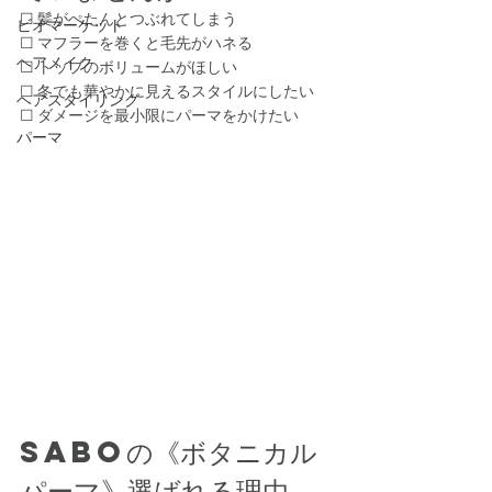
☐ 髪がぺたんとつぶれてしまう
ビオマーケット
☐ マフラーを巻くと毛先がハネる
ヘアメイク
☐ トップのボリュームがほしい
☐ 冬でも華やかに見えるスタイルにしたい
ヘアスタイリング
☐ ダメージを最小限にパーマをかけたい
パーマ
SABOの《ボタニカル
パーマ》選ばれる理由