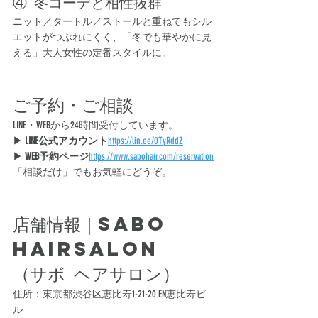
④ 冬コーデと相性抜群
ニット／タートル／ストールと重ねてもシル
エットがつぶれにくく、「冬でも華やかに見
える」大人女性の定番スタイルに。
ご予約・ご相談
LINE・WEBから24時間受付しています。
▶ 
LINE公式アカウント
https://
lin.ee/0TyRddZ
▶ 
WEB予約ページ
https://
www.sabohair.com/reservation
「相談だけ」でもお気軽にどうぞ。
店舗情報｜SABO 
hairsalon
（サボ ヘアサロン）
住所：東京都渋谷区恵比寿1-21-20 EN恵比寿ビ
ル