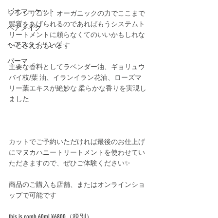
ビオマーケット
ノンシリコン、オーガニックの力でここまで
髪質をあげられるのであればもうシステムト
ヘアメイク
リートメントに頼らなくてのいいかもしれな
ヘアスタイリング
いとさえおもいます﻿
パーマ
主要な香料としてラベンダー油、ギョリュウ
バイ枝/葉 油、イランイラン花油、ローズマ
リー葉エキスが絶妙な 柔らかな香りを実現し
ました﻿
カットでご予約いただければ最後のお仕上げ
にマヌカハニートリートメントを使わせてい
ただきますので、ぜひご体験ください✨ 
商品のご購入も店舗、またはオンラインショ
ップで可能です﻿
this is comb 60ml ¥6800（税別）﻿