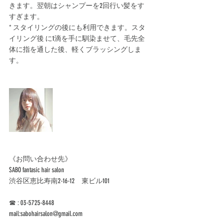
きます。翌朝はシャンプーを2回行い髪をす
すぎます。﻿
* スタイリングの後にも利用できます。スタ
イリング後 に1滴を手に馴染ませて、毛先全
体に指を通した後、軽くブラッシングしま
す。﻿
《お問い合わせ先》﻿
SABO fantasic hair salon﻿
渋谷区恵比寿南2-16-12　東ビル101 ﻿
☎︎ : 03-5725-8448﻿
mail:sabohairsalon@gmail.com﻿