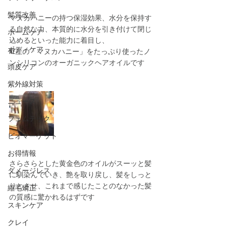
髪質改善
マヌカハニーの持つ保湿効果、水分を保持す
る自然な力、本質的に水分を引き付けて閉じ
ホームケア
込めるといった能力に着目し、﻿
ボディケア
NZ産の「マヌカハニー」をたっぷり使ったノ
ンシリコンのオーガニックヘアオイルです﻿
頭皮ケア
紫外線対策
ニュース
フェムテック
ビオマーケット
お得情報
さらさらとした黄金色のオイルがスーッと髪
ダメージレス
に馴染んでいき、艶を取り戻し、髪をしっと
りとさせ、これまで感じたことのなかった髪
縮毛矯正
の質感に驚かれるはずです﻿
スキンケア
クレイ