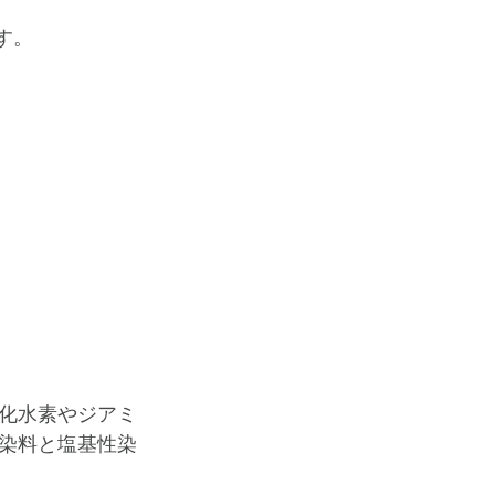
。﻿
化水素やジアミ
Ｃ染料と塩基性染