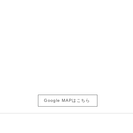
レートへ
SABO
渋谷区恵比寿南1-21-20 EN恵比寿ビル1F
​営業時間：10：00～19：00
Tel:
03-6303-2887
恵比寿駅より徒歩10分
恵比寿ガーデンプレイスより徒歩5分
自動車、自転車でお越しの方は
恵比寿ガーデンプレイスの駐車場、駐輪場を
ご利用ください。
Google MAPはこちら
|
メニュー
|
お客様の声
|
スタッフ
|
ヘアスタイル
|
ヘッドスパ
|
|
|
|
採用情報
|
予約について
お問い合わせ
ネットショップ
|
BLO