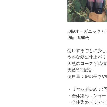
HANAオーガニック
180g　3,300円﻿
使用するごとに少し
やかな髪に仕上がり
天然のローズと花精
天然95％配合﻿
使用量：髪の長さや
・リタッチ染め：6回
・全体染め（ショー
・全体染め（ミディ