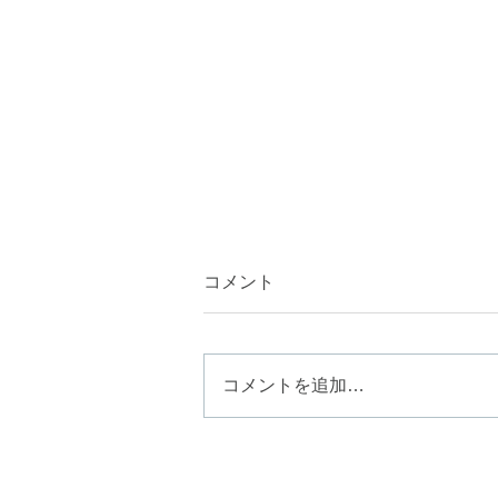
コメント
コメントを追加…
夏の紫外線ダメージに。ツヤ
と色持ちを叶える