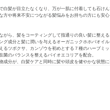
で白髪が目立たなくなり、万が一肌に付着しても石けん
感な方や将来不安につながる髪悩みをお持ちの方にも安
ながら、﻿髪をコーティングして指通りの良い髪に整え
ング成分と﻿髪に潤いを与えるオーガニックホホバオイル、
えるツボクサ、カンゾウを初めとする７種のハーブミッ
常在菌のバランスを整えるバイオエコリアを配合。﻿
物成分が、白髪ケアと同時に髪や頭皮を健やかな状態に