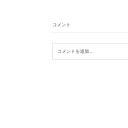
コメント
コメントを追加…
夏の紫外線ダメージに。ツヤ
と色持ちを叶える
「terra（テラ）カラ
ー」