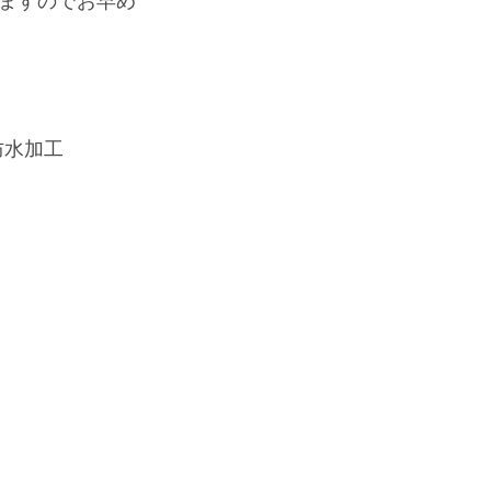
ますのでお早め
水加工﻿