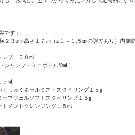
方も、お試しに色々つかってみたい方も限定商品になり
容です：﻿
横２３cm×高さ１７cm（±１～１.５cmの誤差あり）内側防
ンプー３０mL﻿
シャンプーミニボトル30ml ）﻿
mL﻿
わくしゅミネラルミストスタイリング１５g﻿
ロップジェルソフトスタイリング１５g﻿
ートメントクレンジング１５mL