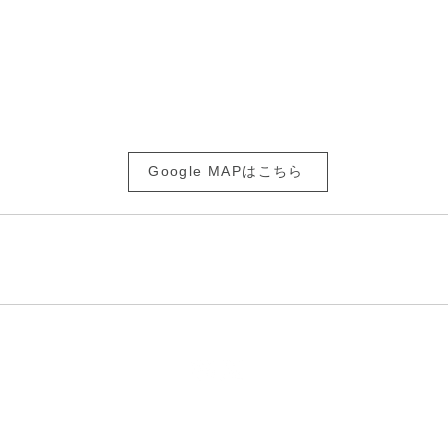
恵比寿ガーデンプレイスより徒歩5分
自動車、自転車でお越しの方は
恵比寿ガーデンプレイスの駐車場、駐輪場を
ご利用ください。
Google MAPはこちら
|
メニュー
|
お客様の声
|
スタッフ
|
ヘアスタイル
|
ヘッドスパ
|
|
|
|
採用情報
|
予約について
お問い合わせ
ネットショップ
|
BLO
@2024 SABO all rights reserved.