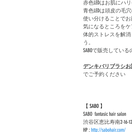
赤色LEDはお肌にハ
青色LEDは頭皮の毛
使い分けることでお
気になるところをケ
体的ストレスを解消
う。
SABOで販売してい
デンキバリブラシお試し
でご予約ください
【 SABO 】
SABO  fantasic hair salon 
渋谷区恵比寿南2-16-12　東ビ
HP : 
http://sabohair.com/