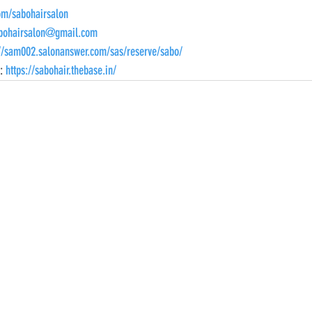
om/sabohairsalon
bohairsalon@gmail.com
://sam002.salonanswer.com/sas/reserve/sabo/
 
https://sabohair.thebase.in/