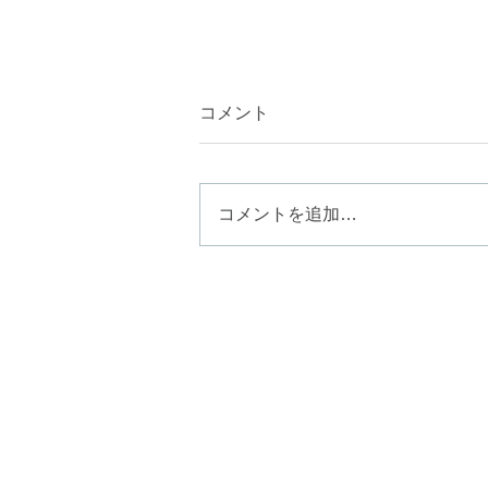
コメント
コメントを追加…
夏の紫外線ダメージに。ツヤ
と色持ちを叶える
「terra（テラ）カラ
ー」