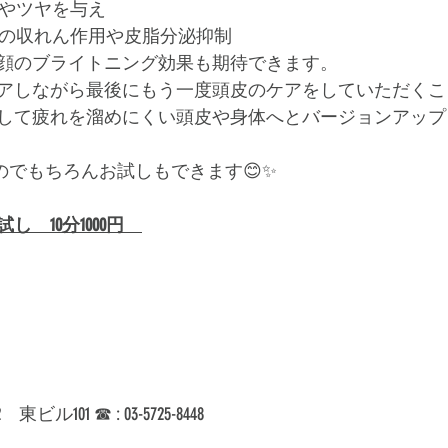
リやツヤを与え
穴の収れん作用や皮脂分泌抑制
顔のブライトニング効果も期待できます。
アしながら最後にもう一度頭皮のケアをしていただくこ
して疲れを溜めにくい頭皮や身体へとバージョンアップ
るのでもちろんお試しもできます😊✨
　10分1000円　
ル101 ☎︎ : 03-5725-8448