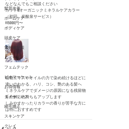
などなんでもご相談ください
髪質改善
カット&オーガニックミネラルケアカラー
（初回　炭酸泉サービス）
ホームケア
¥15000円〜
ボディケア
頭皮ケア
紫外線対策
ニュース
フェムテック
ビオマーケット
植物エキスやオイルの力で染め続けるほどに
違いのわかる、ハリ、コシ、艶のある髪へ
お得情報
ミネラルケアでダメージの原因になる残留物
ダメージレス
を分解し色持ちもアップします
しみやすかったりカラーの香りが苦手な方に
縮毛矯正
は特におすすめです
スキンケア
クレイ