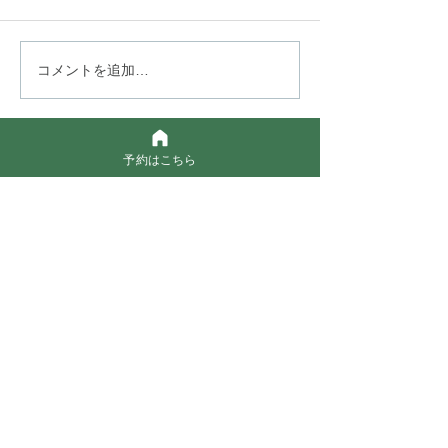
細くてうねりやすい髪
髪の日焼け止め
コメントを追加…
に。カラーを続けながら
いますか？
自然なストレートへ
予約はこちら
SABO
渋谷区恵比寿南1-21-20 EN恵比寿ビル1F
​営業時間：10：00～19：00
Tel:
03-6303-2887
恵比寿駅より徒歩10分
恵比寿ガーデンプレイスより徒歩5分
自動車、自転車でお越しの方は
恵比寿ガーデンプレイスの駐車場、駐輪場を
ご利用ください。
Google MAPはこちら