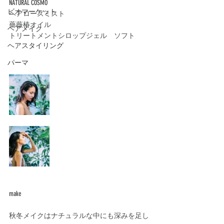
NATURAL COSMO
ビオマーケット
ヘアローズミスト﻿
薔薇椿オイル﻿
ヘアメイク
トリートメントシロップジェル　ソフト﻿
ヘアスタイリング
パーマ
make﻿
秋冬メイクはナチュラルな中にも深みを足し