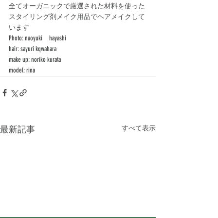
全てオーガニックで厳選された材料を使った
スタイリング剤メイク用品でヘアメイクして
います
Photo: naoyuki　hayashi
hair: sayuri kqwahara
make up: noriko kurata
model: rina
最新記事
すべて表示