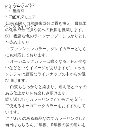
   ・ノンパラベン
ビオマーケット
   ・ 無香料
ヘアメイク
   ・低アンモニア
 出来る限り自然由来成分に置き換え、最低限
ヘアスタイリング
の化学成分で肌や髪への負担を低減します。
パーマ
3⃣　豊富な色のラインナップ、しっかりとし
た染め上がり
 ・ファッションカラー、グレイカラーどちら
にも対応しております。
 ・オーガニックカラーは暗くなる、色が少な
いなどというイメージがありますが、エッセ
ンシティは豊富なラインナップの中からお選
び頂けます。
 ・白髪もしっかりと染まり、透明感とツヤの
ある仕上がりをお楽しみ頂けます。
繰り返し行うカラーリングだからこそ安心し
て使えるオーガニックカラーをおすすめして
います。
 こだわりのある商品なのでカラーリングした
当日はもちろん、1年後、10年後の髪の違いを