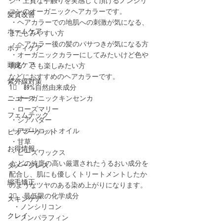
ジ・上質な手触りを実感して頂けるノンシリ
コンのオーガニックヘアカラーです。
髪質改善
 ・ヘアカラーでの地肌への刺激が気になる、
ホームケア
またしみやすい方
 ・ヘアカラー後の髪のパサつきが気になる方
ボディケア
 ・オーガニックカラーにしてみたいけど色や
頭皮ケア
明る     さも楽しみたい方
などにおすすめのヘアカラーです。
紫外線対策
1⃣　89%自然由来成分
ニュース
 ・オーガニックキンセンカ
 ・ローズマリー
フェムテック
 ・シアバター
 ・アプリコットオイル
ビオマーケット
 ・甘草
お得情報
 ・ビーズワックス
 などの純度の高い厳選されたうるおい成分を
ダメージレス
配合し、肌にも優しくトリートメントしたか
縮毛矯正
のようなツヤのある染め上がりになります。
2⃣　最低限の化学成分
スキンケア
   ・ノンシリコン
クレイ
   ・ノンパラフィン