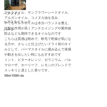
ビオマーケット
マルラオイル、サンフラワーシードオイル、
ヘアメイク
アルガンオイル、コメヌカ油を含み、
ヘアスタイリング
中でもマルラオイルは水分バランスを整え、
抗酸化作用が高くアンチエイジングや紫外線
パーマ
防止なども期待できるオイルなのです
こちらは質感は軽めで、軟毛で乾燥が気にな
る方や、さらっと仕上げたいドライ前のオイ
ルとして、パーマスタイルに揉み込んで束感
や動きを出したい時にもおすすめです
ミント、ビターオレンジ、ゼラニウム、パル
マローザ、ホーリーフ、レモンのブレンドで
スッキリと凛とした香りです。
100ml ¥3080+tax