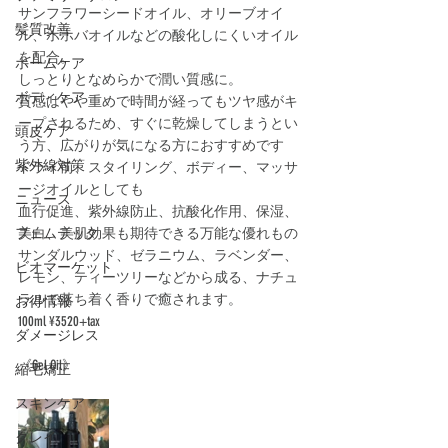
サンフラワーシードオイル、オリーブオイ
髪質改善
ル、ホホバオイルなどの酸化しにくいオイル
を配合。
ホームケア
しっとりとなめらかで潤い質感に。
ボディケア
質感はやや重めで時間が経ってもツヤ感がキ
ープされるため、すぐに乾燥してしまうとい
頭皮ケア
う方、広がりが気になる方におすすめです
紫外線対策
ドライ前、スタイリング、ボディー、マッサ
ージオイルとしても
ニュース
血行促進、紫外線防止、抗酸化作用、保湿、
フェムテック
美白、美肌効果も期待できる万能な優れもの
サンダルウッド、ゼラニウム、ラベンダー、
ビオマーケット
レモン、ティーツリーなどから成る、ナチュ
ラルで落ち着く香りで癒されます。
お得情報
100ml ¥3520+tax
ダメージレス
《Gel Oil》
縮毛矯正
スキンケア
クレイ