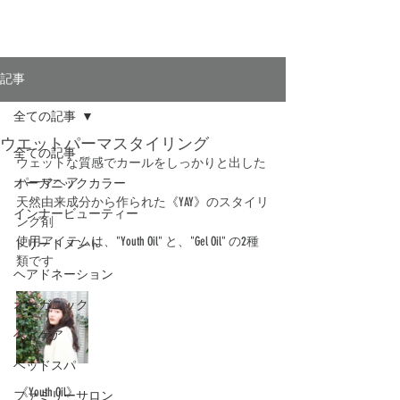
記事
全ての記事
ウエットパーマスタイリング
全ての記事
ウェットな質感でカールをしっかりと出した
パーマヘア
オーガニックカラー
天然由来成分から作られた《YAY》のスタイリ
インナービューティー
ング剤
使用アイテムは、"Youth Oil" と、"Gel Oil" の2種
トリートメント
類です
ヘアドネーション
オーガニック
ヘアケア
ヘッドスパ
《Youth Oil》
ファミリーサロン