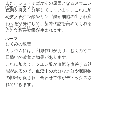
また、シミ・そばかすの原因となるメラニン
ビオマーケット
色素を抑え、分解してしまいます。これに加
えて、クエン酸やリンゴ酸が細胞の生まれ変
ヘアメイク
わりを活発にして、新陳代謝を高めてくれる
ヘアスタイリング
ことで相乗効果が生まれます。
パーマ
むくみの改善
カリウムには、利尿作用があり、むくみや二
日酔いの改善に効果があります。
これに加えて、クエン酸が血流を改善する効
能があるので、血液中の余分な水分や老廃物
の排出が促され、合わせて体がデトックスさ
れていきます。