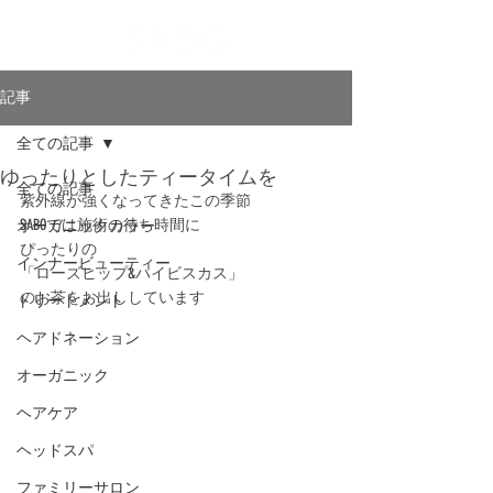
記事
全ての記事
ゆったりとしたティータイムを
全ての記事
紫外線が強くなってきたこの季節
SABOでは施術の待ち時間に
オーガニックカラー
ぴったりの
インナービューティー
「ローズヒップ&ハイビスカス」
のお茶をお出ししています
トリートメント
ヘアドネーション
オーガニック
ヘアケア
ヘッドスパ
ファミリーサロン