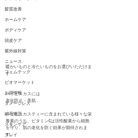
髪質改善
ホームケア
ボディケア
頭皮ケア
紫外線対策
ニュース
暖かいものと冷たいものをお選びいただけま
フェムテック
す
ビオマーケット
お得情報
ハイビスカスには
老化防止・美肌
ダメージレス
縮毛矯正
ハイビスカスティーに含まれている様々な栄
養素のうち、ビタミンCは活性酸素から細胞
スキンケア
を守り、肌の老化を防ぐ効果が期待されま
す。
クレイ