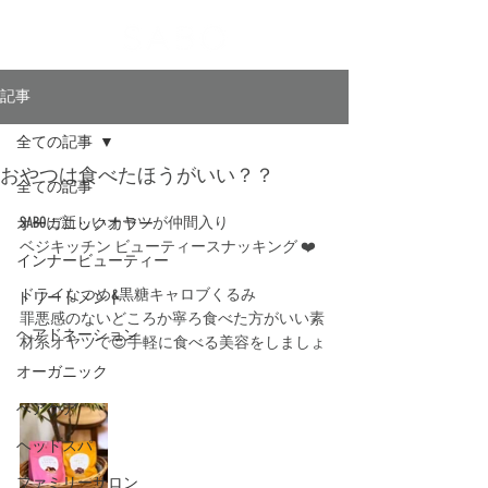
記事
全ての記事
おやつは食べたほうがいい？？
全ての記事
SABOに新しいオヤツが仲間入り
オーガニックカラー
ベジキッチン ビューティースナッキング ❤️
インナービューティー
ドライなつめ&黒糖キャロブくるみ
トリートメント
罪悪感のないどころか寧ろ食べた方がいい素
ヘアドネーション
材系オヤツで😍手軽に食べる美容をしましょ
オーガニック
ヘアケア
ヘッドスパ
ファミリーサロン