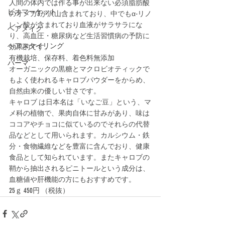
人間の体内では作る事が出来ない必須脂肪酸
ビオマーケット
のオメガ3が沢山含まれており、中でもα-リノ
レン酸が含まれており血液がサラサラにな
ヘアメイク
り、高血圧・糖尿病など生活習慣病の予防に
ヘアスタイリング
効果的です。
有機栽培、保存料、着色料無添加
パーマ
オーガニックの黒糖とマクロビオティックで
もよく使われるキャロブパウダーをからめ、
自然由来の優しい甘さです。
キャロブ は日本名は「いなご豆」という、マ
メ科の植物で、果肉自体に甘みがあり、味は
ココアやチョコに似ているのでそれらの代替
品などとして用いられます。カルシウム・鉄
分・食物繊維などを豊富に含んでおり、健康
食品として知られています。またキャロブの
鞘から抽出されるピニトールという成分は、
血糖値や肝機能の方にもおすすめです。
25ｇ 450円 （税抜）