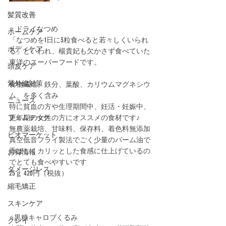
髪質改善
⭐️ ドライなつめ
ホームケア
「なつめを1日に3粒食べると若々しくいられ
ボディケア
る」といわれ、楊貴妃も欠かさず食べていた
東洋のスーパーフードです。﻿
頭皮ケア
紫外線対策
食物繊維、鉄分、葉酸、カリウムマグネシウ
ム、を多く含み
ニュース
特に貧血の方や生理期間中、妊活・妊娠中、
フェムテック
更年期の女性の方にオススメの食材です♪﻿
無農薬栽培、甘味料、保存料、着色料無添加
ビオマーケット
真空低音フライ製法でごく少量のパーム油で
香ばしくカリッとした食感に仕上げているの
お得情報
でとても食べやすいです
ダメージレス
25ｇ 420円（税抜）
縮毛矯正
スキンケア
⭐️黒糖キャロブくるみ
クレイ