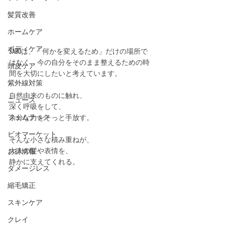
髪質改善
ホームケア
ボディケア
SABOは、「何かを変えるため」だけの場所で
はなく、今の自分をそのまま整えるための時
頭皮ケア
間を大切にしたいと考えています。
紫外線対策
自然由来のものに触れ、
ニュース
深く呼吸をして、
フェムテック
余分な力をそっと手放す。
ビオマーケット
そんな小さな積み重ねが、
大人の髪や表情を、
お得情報
静かに支えてくれる。
ダメージレス
縮毛矯正
スキンケア
クレイ