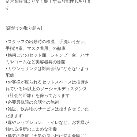
※営業時間より早く終了する可能性もありま
す﻿
[店舗での取り組み]﻿
•スタッフの出勤時の検温、手洗いうがい、
手指消毒、マスク着用、の徹底﻿
•施術ごとのセット面、シャンプー台、ハサ
ミやコームなど美容器具の除菌﻿
•カウンセリングは対面会話にならないよう
配慮﻿
•お客様が座られるセットスペースは推奨さ
れている2m以上のソーシャルディスタンス
（社会的距離）を保っております﻿
•必要最低限の会話での施術
•雑誌、飲み物のサービスは控えさせていた
だきます
•扉やレセプション、トイレなど、お客様が
触れる場所のこまめな消毒
•換気の徹底（天気の良い日は窓を全開に）﻿