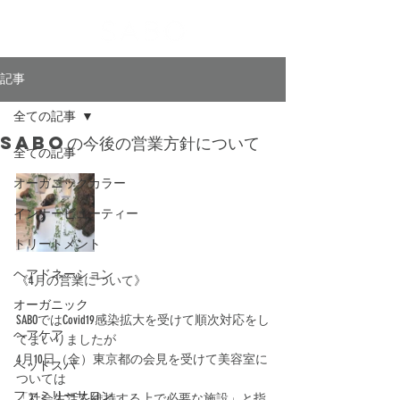
記事
全ての記事
SABOの今後の営業方針について
全ての記事
オーガニックカラー
インナービューティー
トリートメント
ヘアドネーション
《4月の営業について》﻿
オーガニック
SABOではCovid19感染拡大を受けて順次対応をし
ヘアケア
てまいりましたが﻿
4月10日（金）東京都の会見を受けて美容室に
ヘッドスパ
ついては
ファミリーサロン
「社会生活を維持する上で必要な施設」と指