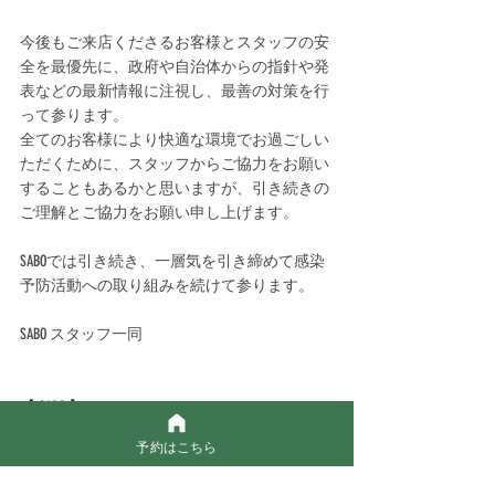
今後もご来店くださるお客様とスタッフの安
全を最優先に、政府や自治体からの指針や発
表などの最新情報に注視し、最善の対策を行
って参ります。﻿
全てのお客様により快適な環境でお過ごしい
ただくために、スタッフからご協力をお願い
することもあるかと思いますが、引き続きの
ご理解とご協力をお願い申し上げます。⠀﻿
⠀﻿
SABOでは引き続き、一層気を引き締めて感染
予防活動への取り組みを続けて参ります。⠀﻿
⠀﻿
SABO スタッフ一同
【 SABO 】
SABO  fantasic hair salon 
予約はこちら
渋谷区恵比寿南2-16-12　東ビル101 ☎︎ : 03-5725-
8448