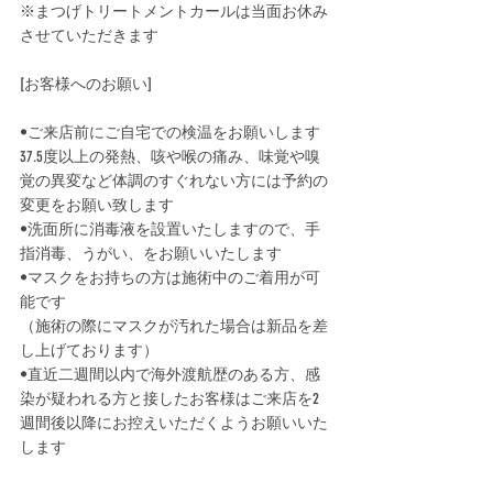
※まつげトリートメントカールは当面お休み
させていただきます
[お客様へのお願い]﻿
•ご来店前にご自宅での検温をお願いします
37.5度以上の発熱、咳や喉の痛み、味覚や嗅
覚の異変など体調のすぐれない方には予約の
変更をお願い致します
•洗面所に消毒液を設置いたしますので、手
指消毒、うがい、をお願いいたします
•マスクをお持ちの方は施術中のご着用が可
能です
（施術の際にマスクが汚れた場合は新品を差
し上げております）﻿
•直近二週間以内で海外渡航歴のある方、感
染が疑われる方と接したお客様はご来店を2
週間後以降にお控えいただくようお願いいた
します