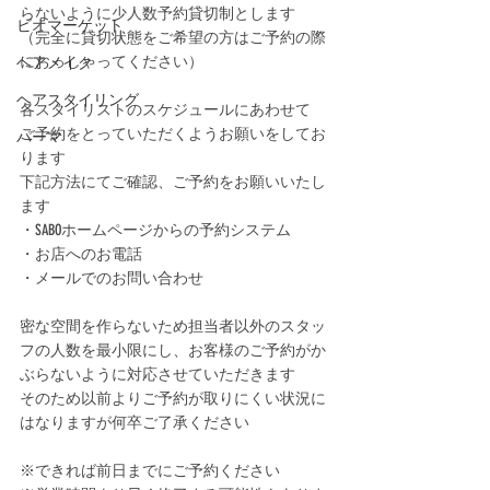
らないように少人数予約貸切制とします﻿
ビオマーケット
（完全に貸切状態をご希望の方はご予約の際
におっしゃってください）﻿
ヘアメイク
ヘアスタイリング
各スタイリストのスケジュールにあわせて﻿
ご予約をとっていただくようお願いをしてお
パーマ
ります﻿
下記方法にてご確認、ご予約をお願いいたし
ます﻿
・SABOホームページからの予約システム﻿
・お店へのお電話﻿
・メールでのお問い合わせ﻿
密な空間を作らないため担当者以外のスタッ
フの人数を最小限にし、お客様のご予約がか
ぶらないように対応させていただきます﻿
そのため以前よりご予約が取りにくい状況に
はなりますが何卒ご了承ください﻿
※できれば前日までにご予約ください﻿