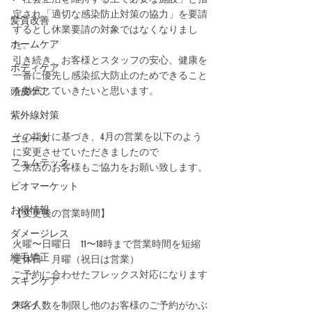
定され「適切な感染防止対策の協力」を要請
髪質改善
するとし﻿休業要請の対象ではなくなりまし
ホームケア
た﻿。
引き続き、お客様とスタッフの安心、健康を
ボディケア
一番に優先し感染拡大防止のためできること
を徹底していきたいと思います。
頭皮ケア
紫外線対策
その指針に基づき、4月の営業を以下のよう
ニュース
に変更させていただきましたので
フェムテック
ご来店のお客様もご協力をお願い致します。﻿
ビオマーケット
お得情報
【変更後の営業時間】﻿
ダメージレス
火曜〜日曜日　11〜18時まで﻿営業時間を短縮
縮毛矯正
定休日　月曜（祝日は営業）
ご予約に合わせたフレックス対応になります﻿
スキンケア
クレイ
来客人数を制限し他のお客様のご予約がかぶ