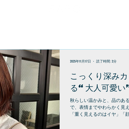
メニュー
お客様の声
ヘアスタイル
お問い合わせ
2025年11月17日
読了時間: 2分
こっくり深みカ
る“大人可愛い
秋らしい温かみと、品のあるツヤ。 髪に深
で、表情までやわらかく見
「重く見えるのはイヤ」「
そんなお悩みに寄り添いま